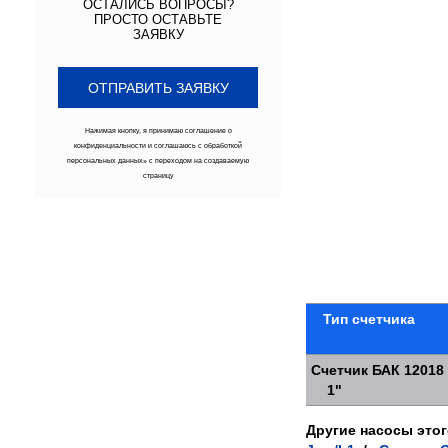
ОСТАЛИСЬ ВОПРОСЫ?
ПРОСТО ОСТАВЬТЕ
ЗАЯВКУ
ОТПРАВИТЬ ЗАЯВКУ
Нажимая кнопку, я принимаю
соглашение о
конфиденциальности
и соглашаюсь с обработкой
персональных данных» с переходом на создаваемую
страницу
Тип счетчика
Счетчик БАК 12018
1"
Другие насосы это