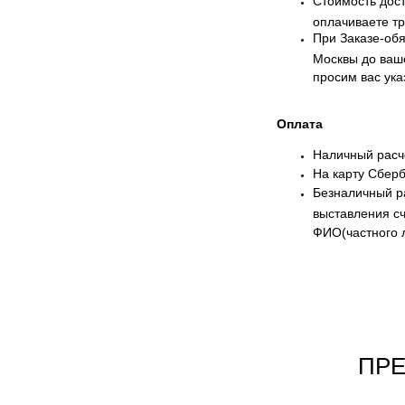
Стоимость дост
оплачиваете тр
При Заказе-обя
Москвы до ваше
просим вас ук
Оплата
Наличный расче
На карту Сберб
Безналичный ра
выставления с
ФИО(частного 
ПР