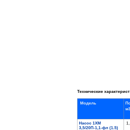
Технические характерис
Модель
По
м
Насос 1ХМ
1,
3,5/20П-1,1-фл (1.5)