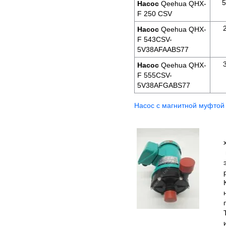
5
Насос
Qeehua QHX-
F 250 CSV
Насос
Qeehua QHX-
F 543CSV-
5V38AFAABS77
Насос
Qeehua QHX-
F 555CSV-
5V38AFGABS77
Насос c магнитной муфто