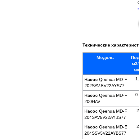
Технические характерис
Модель
Под
м3
м
1
Насос
Qeehua MD-F
202SAV-5V22AYS77
0
Насос
Qeehua MD-F
200HAV
2
Насос
Qeehua MD-F
204SAV5V22AYBS77
2
Насос
Qeehua MD-E
204SSV5V22AYBS77