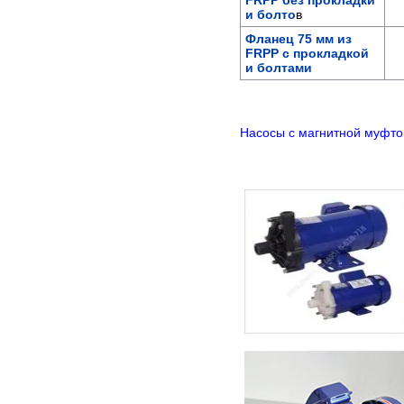
FRPP без прокладки
и болто
в
Фланец 75 мм из
FRPP c прокладкой
и болтами
Насосы c магнитной муфт