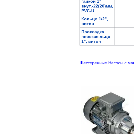
гайкой 1"
внут.-22(20)мм,
PVC-U
Кольцо 1/2",
витон
Прокладка
плоская льцо
1", витон
Шестеренные Насосы c ма