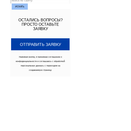
ОСТАЛИСЬ ВОПРОСЫ?
ПРОСТО ОСТАВЬТЕ
ЗАЯВКУ
ОТПРАВИТЬ ЗАЯВКУ
Нажимая кнопку, я принимаю
соглашение о
конфиденциальности
и соглашаюсь с обработкой
персональных данных» с переходом на
создаваемую страницу