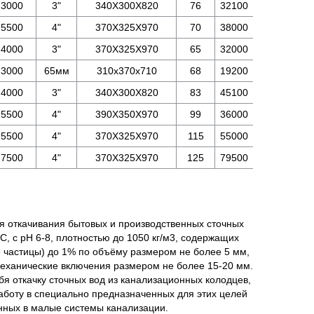
3000
3"
340X300X820
76
32100
5500
4"
370X325X970
70
38000
4000
3"
370X325X970
65
32000
3000
65мм
310х370х710
68
19200
4000
3"
340X300X820
83
45100
5500
4"
390X350X970
99
36000
5500
4"
370X325X970
115
55000
7500
4"
370X325X970
125
79500
 откачивания бытовых и производственных сточных
С, с рН 6-8, плотностью до 1050 кг/м3, содержащих
 частицы) до 1% по объёму размером не более 5 мм,
механические включения размером не более 15-20 мм.
я откачку сточных вод из канализационных колодцев,
 работу в специально предназначенных для этих целей
нных в малые системы канализации.