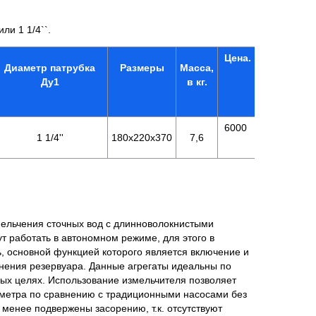
и 1 1/4``.
Цена.
Диаметр патрубка
Размеры
Масса,
Ду1
в кг.
6000
1 1/4''
180х220х370
7,6
ельчения сточных вод с длинноволокнистыми
т работать в автономном режиме, для этого в
, основной функцией которого является включение и
нения резервуара. Данные агрегаты идеальны по
ых целях. Использование измельчителя позволяет
аметра по сравнению с традиционными насосами без
менее подвержены засорению, т.к. отсутствуют