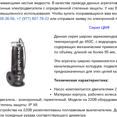
чивающими чистые жидкости. В качестве привода данных агрегато
онные электродвигатели с определенной степенью защиты. У нас 
омышленного использования. Чтобы купить понравившуюся вам мо
728-36-56
,
+7 (977) 807-78-22
или отправьте заявку по электронной 
Серия ЦМФ
Данная серия широко зарекомендов
температурой до 450С, с водородны
содержащих механические примеси, 
по объёму, длиной не более 95 мм,
Эти агрегаты широко применяются в 
канализационных колодцев, подвалов
предназначенных для этих целей к
Техническая характеристика:
Насос комплектуется двигателями 2
Материал корпуса, рабочего колеса 
вигатель - асинхронный, герметичный. Модели на 220В оборудован
тепень защиты: IP X8.
стройства на 220В укомплектованы поплавковым выключателем, 
ли пожарные рукава соответствующего диаметра