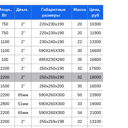
Мощн.,
Двых.
Габаритные
Масса
Цена,
Вт
размеры
руб
750
2''
220х230х190
20
10300
750
2''
220х230х190
20
11900
1100
2''
230х240х190
22
13300
1100
2''
590X245X335
30
16600
100
2''
495X230X260
35
16800
2200
2''
250х250х190
32
17600
2200
2''
250х250х190
32
18000
1500
2''
260х250х200
30
16500
2200
65мм
590X260X300
50
23900
2800
51мм
590X260X300
33
19000
2200
65мм
590X260X300
34
21000
2200
2''
255х259х198
32
13100