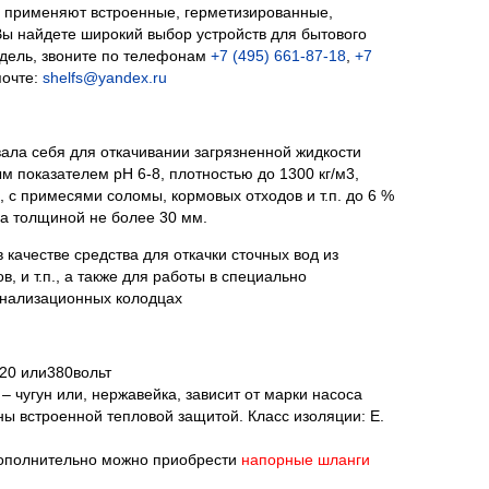
в применяют встроенные, герметизированные,
Вы найдете широкий выбор устройств для бытового
дель, звоните по телефонам
+7 (495) 661-87-18
,
+7
почте:
shelfs@yandex.ru
ала себя для откачивании загрязненной жидкости
м показателем рН 6-8, плотностью до 1300 кг/м3,
с примесями соломы, кормовых отходов и т.п. до 6 %
 а толщиной не более 30 мм.
качестве средства для откачки сточных вод из
, и т.п., а также для работы в специально
анализационных колодцах
20 или380вольт
– чугун или, нержавейка, зависит от марки насоса
ы встроенной тепловой защитой. Класс изоляции: E.
Дополнительно можно приобрести
напорные шланги