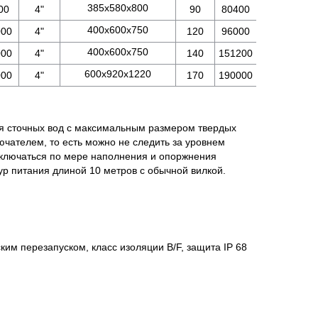
385х580х800
00
4"
90
80400
400х600х750
000
4"
120
96000
400х600х750
000
4"
140
151200
600х920х1220
000
4"
170
190000
я сточных вод с максимальным размером твердых
ючателем, то есть можно не следить за уровнем
выключаться по мере наполнения и опоржнения
ур питания длиной 10 метров с обычной вилкой.
ким перезапуском, класс изоляции B/F, защита IP 68