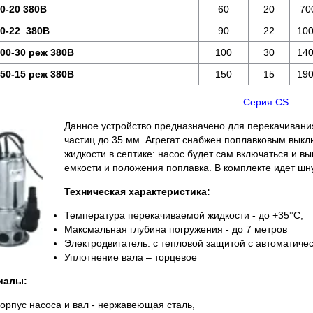
0-20 380В
60
20
70
0-22 380В
90
22
10
00-30 реж 380В
100
30
14
50-15 реж 380В
150
15
19
Серия CS
Данное устройство предназначено для перекачивани
частиц до 35 мм. Агрегат снабжен поплавковым выкл
жидкости в септике: насос будет сам включаться и 
емкости и положения поплавка. В комплекте идет шн
Техническая характеристика:
Температура перекачиваемой жидкости - до +35°C,
Максмальная глубина погружения - до 7 метров
Электродвигатель: с тепловой защитой с автоматичес
Уплотнение вала – торцевое
иалы:
орпус насоса и вал - нержавеющая сталь,