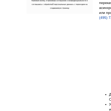
Нажимая кнопку, я принимаю
соглашение о конфиденциальности
и
перека
соглашаюсь с обработкой персональных данных» с переходом на
асинхр
создаваемую страницу
или пр
(495) 
Д
С
У
и