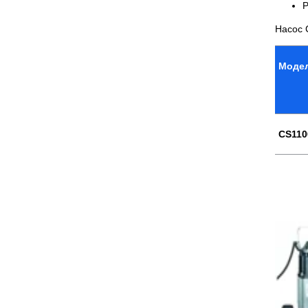
Р
Насос 
Моде
CS11