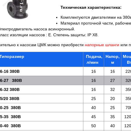
Техническая характеристика:
Комплектуются двигателями на 380
Материал проточной части, рабочее
лектродвигатель насоса асинхронный.
ласс изоляции насосов : E. Степень защиты: IP X8.
ительно к насосам ЦМК можно приобрести
напорные шланги
или п
Типоразмер
Подача,
Напор,
Мощ
л/мин
м
В
6-16 380В
16
16
22
6-27 380В
16
27
32
6-32 380В
16
32
35
5/20 380В
25
20
35
0-25 380В
40
25
70
5-35 380В
45
35
12
0-40 380В
50
40
12