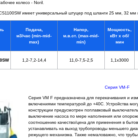
абочее колесо - Noril.
CS1100SW имеет универсальный штуцер под шланги 25 мм, 32 мм ил
ль
Подача,
Напор,
Мощность,
м3/час (min-mid-
м.в.ст. (max-mid-
кВт x об/
max)
min)
мин
00SW
1,2-7,2-14,4
11,0-7,5-2,5
1,1х3000
Серия VM-F
Серия VM F предназначена для перекачивания и изм
включениями температурой до +40С. Устройства могу
конструкции предусмотрен поплавковый выключатель
выключение насоса по мере наполнения или опорож
соотношению качество/цена для применения в бытов
устанавливать на выход трубопроводы меньшего ди
режущего механизма. Также немаловажно, что трубы 