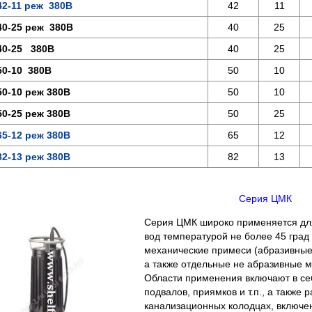
2-11 реж 380В
42
11
0-25 реж 380В
40
25
40-25 380В
40
25
0-10 380В
50
10
0-10 реж 380В
50
10
0-25 реж 380В
50
25
5-12 реж 380В
65
12
2-13 реж 380В
82
13
Серия ЦМК
Серия ЦМК широко применяется для
вод температурой не более 45 град 
механические примеси (абразивные
а также отдельные не абразивные 
Области применения включают в себ
подвалов, приямков и т.п., а также
канализационных колодцах, включе