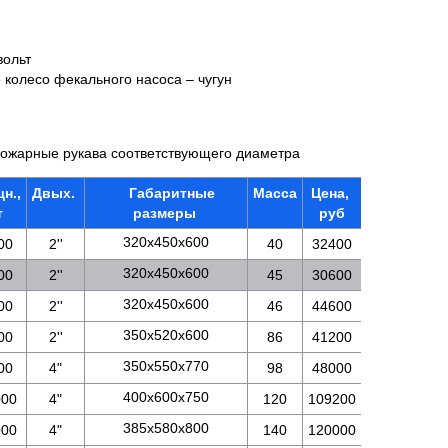
вольт
 колесо фекального насоса – чугун
ожарные рукава соответствующего диаметра
н.,
Двых.
Габаритные
Масса
Цена,
т
размеры
руб
320х450х600
00
2''
40
32400
320х450х600
00
2''
45
30600
320х450х600
00
2''
46
44600
350х520х600
00
2''
86
41200
350х550х770
00
4"
98
48000
400х600х750
000
4"
120
109200
385х580х800
000
4"
140
120000